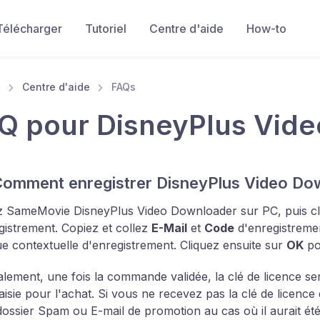
Télécharger
Tutoriel
Centre d'aide
How-to
Centre d'aide
FAQs
Q pour DisneyPlus Vid
Comment enregistrer DisneyPlus Video Do
 SameMovie DisneyPlus Video Downloader sur PC, puis cli
gistrement. Copiez et collez
E-Mail
et
Code
d'enregistremen
ue contextuelle d'enregistrement. Cliquez ensuite sur
OK
po
lement, une fois la commande validée, la clé de licence s
aisie pour l'achat. Si vous ne recevez pas la clé de licence d
dossier Spam ou E-mail de promotion au cas où il aurait é