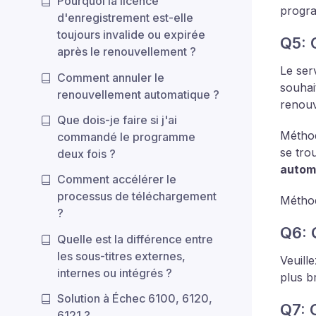
Pourquoi la licence
progr
d'enregistrement est-elle
toujours invalide ou expirée
Q5: 
après le renouvellement ?
Le ser
Comment annuler le
souhai
renouvellement automatique ?
renouv
Que dois-je faire si j'ai
Méthod
commandé le programme
se tro
deux fois ?
automa
Comment accélérer le
processus de téléchargement
Méthod
?
Q6: 
Quelle est la différence entre
les sous-titres externes,
Veuill
internes ou intégrés ?
plus br
Solution à Échec 6100, 6120,
Q7: 
6121 ?