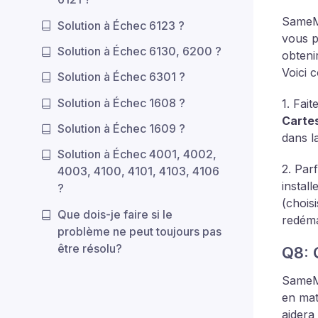
Same
Solution à Échec 6123 ?
vous p
Solution à Échec 6130, 6200 ?
obteni
Voici 
Solution à Échec 6301 ?
Solution à Échec 1608 ?
1. Fait
Carte
Solution à Échec 1609 ?
dans la
Solution à Échec 4001, 4002,
2. Par
4003, 4100, 4101, 4103, 4106
instal
?
(chois
Que dois-je faire si le
redéma
problème ne peut toujours pas
être résolu?
Q8: 
SameMo
en mat
aidera