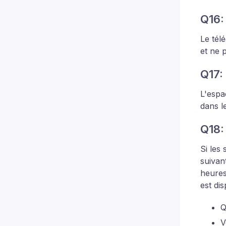
Q16:
Le tél
et ne 
Q17:
L'espa
dans l
Q18:
Si les
suivan
heures
est dis
Q
V