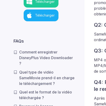
Télécharger
promot
problè
obtenir
Télécharger
Q2: 
SameMo
ordina
FAQs
Q3: 
Comment enregistrer
DisneyPlus Video Downloader
MP4 ou
?
MP4/MK
de sor
Quel type de vidéo
SameMovie prend-il en charge
Q4: 
le téléchargement ?
le r
Quel est le format de la vidéo
téléchargée ?
Après 
SameMo