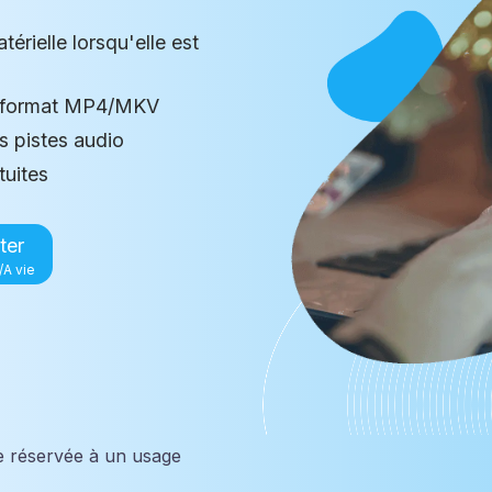
érielle lorsqu'elle est
u format MP4/MKV
s pistes audio
tuites
ter
/A vie
le réservée à un usage